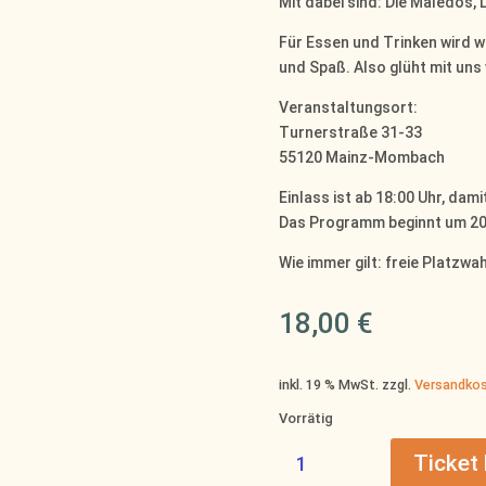
Mit dabei sind: Die Maledos,
Für Essen und Trinken wird wi
und Spaß. Also glüht mit uns 
Veranstaltungsort:
Turnerstraße 31-33
55120 Mainz-Mombach
Einlass ist ab 18:00 Uhr, da
Das Programm beginnt um 20
Wie immer gilt: freie Platzwah
18,00
€
inkl. 19 % MwSt.
zzgl.
Versandko
Vorrätig
07.11.2026
Ticket
Mombacher