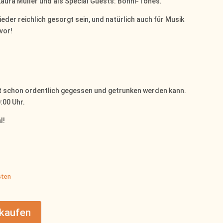
 Laura Müller und als Special Guests: Bohni-Tones.
eder reichlich gesorgt sein, und natürlich auch für Musik
vor!
mit schon ordentlich gegessen und getrunken werden kann.
:00 Uhr.
l!
sten
 kaufen